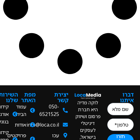
ו
יצירת
מפת
השירותים
ו
קשר
האתר
שלנו
לוקה מדיה
050-
עמוד
קידום
היא חברת
6521525
הבית
אורגני
פרסום ושיווק
בגוגל
דיגיטלי
info@loca.co.il
אודות
לעסקים
קידום
עכו
פרויקטים
חזרו
בישראל,
ממומן