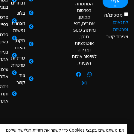
אליי
נבחרים
המתמחה
»
בגוגל
בפרסום
בלוג
כים/ה
ממומן,
פרסום
ים
הצהרת
אתרים, דפי
בפייסבוק
יות
נחיתה, SEO,
נגישות
פרסום
רת קשר.
תוכן,
תקנון
באינסטגרם
אוטומציות
האתר
ומדידה
בניית
לשיפור איכות
מדיניות
אתרים
הפניות.
פרטיות
עיצוב
צור
אתרים
קשר
ניהול
ותחזוקת
אתרים
אנו משתמשים בקבצי Cookies כדי לשפר את חוויית הגלישה שלכם