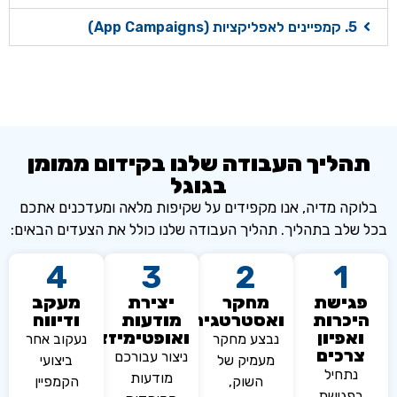
ינים לאפליקציות (App Campaigns)
ליך העבודה שלנו בקידום ממומן
בגוגל
ה מדיה, אנו מקפידים על שקיפות מלאה ומעדכנים אתכם
לב בתהליך. תהליך העבודה שלנו כולל את הצעדים הבאים:
4
3
2
1
ישת
מחקר
יצירת
מעקב
כרות
ואסטרטגיה
מודעות
ודיווח
פיון
ואופטימיזציה
נבצע מחקר
נעקוב אחר
רכים
ניצור עבורכם
מעמיק של
ביצועי
תחיל
מודעות
השוק,
הקמפיין
גישת