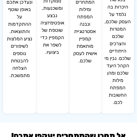
ממוקדות
המתחרים
ונעדכן אתכם
רות בה
ומשכנעות,
ומילות
באופן שוטף
מד על
נבצע
המפתח
על
 שלכם,
אופטימיזציה
ונבנה
ההתקדמות
טרות
שוטפת של
אסטרטגיית
והתוצאות.
לכם
הקמפיין כדי
קמפיין
נציע המלצות
צרכים
לשפר את
מותאמת
לשיפורים
יחודיים
ביצועיו.
אישית לעסק
נוספים
. נבין מי
שלכם.
להבטחת
ל היעד
הצלחה
ם ומהן
מתמשכת.
ילות
מפתח
שובות
לכם.
ל תחכו שהמתחרים יעקפו אתכם!