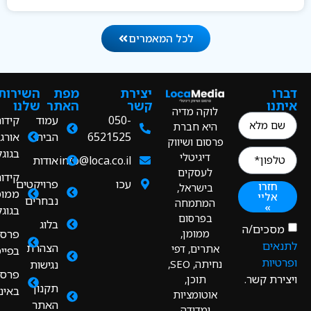
לכל המאמרים
ו
יצירת
מפת
השירותים
ו
קשר
האתר
שלנו
לוקה מדיה
050-
עמוד
קידום
היא חברת
6521525
הבית
אורגני
פרסום ושיווק
בגוגל
דיגיטלי
info@loca.co.il
אודות
לעסקים
קידום
עכו
פרויקטים
חזרו
בישראל,
ממומן
אליי
נבחרים
המתמחה
»
בגוגל
בפרסום
בלוג
כים/ה
ממומן,
פרסום
ים
הצהרת
אתרים, דפי
בפייסבוק
יות
נחיתה, SEO,
נגישות
פרסום
רת קשר.
תוכן,
תקנון
באינסטגרם
אוטומציות
האתר
ומדידה