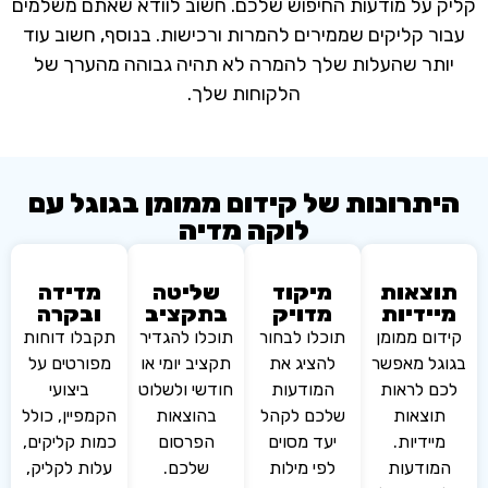
על מודעות החיפוש שלכם. חשוב לוודא שאתם משלמים
 קליקים שממירים להמרות ורכישות. בנוסף, חשוב עוד
תר שהעלות שלך להמרה לא תהיה גבוהה מהערך של
הלקוחות שלך.
תרונות של קידום ממומן בגוגל עם
לוקה מדיה
צאות
מיקוד
שליטה
מדידה
ידיות
מדויק
בתקציב
ובקרה
ם ממומן
תוכלו לבחור
תוכלו להגדיר
תקבלו דוחות
ל מאפשר
להציג את
תקציב יומי או
מפורטים על
 לראות
המודעות
חודשי ולשלוט
ביצועי
וצאות
שלכם לקהל
בהוצאות
הקמפיין, כולל
ידיות.
יעד מסוים
הפרסום
כמות קליקים,
ודעות
לפי מילות
שלכם.
עלות לקליק,