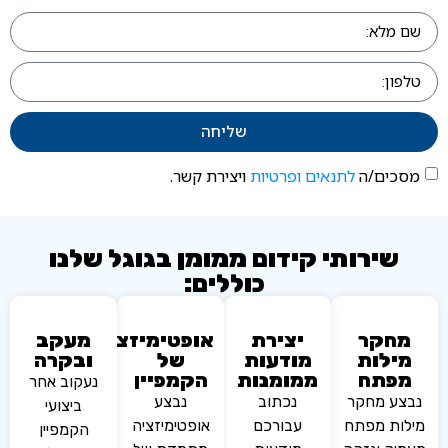
שליחה
ים/ה
לתנאים ופרטיות
ויצירת קשר.
שירותי קידום ממומן בגוגל שלנו
כוללים:
חקר
יצירת
אופטימיזציה
מעקב
ילות
מודעות
של
ובקרה
פתח
ממומנות
הקמפיין
נעקוב אחר
ע מחקר
נכתוב
נבצע
ביצועי
ות מפתח
עבורכם
אופטימיזציה
הקמפיין