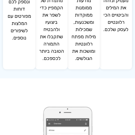
ק ונזהה
מודעות
מתמדת של
ונספק לכם
המילים
ממומנות
הקמפיין כדי
דוחות
טויים הכי
ממוקדות
לשפר את
מפורטים עם
וונטיים
ומשכנעות,
ביצועיו
המלצות
 שלכם.
שמכילות
ולהבטיח
לשיפורים
מילות מפתח
שתקבלו את
נוספים.
רלוונטיות
התמורה
ומושכות את
הטובה ביותר
הגולשים.
לכספכם.