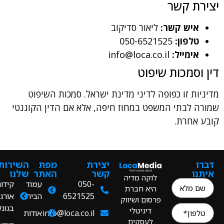
ת קשר
איש קשר:
ליאור סדיקוב
טלפון:
050-6521525
אימייל:
info@loca.co.il
וסמכות שיפוט
ות זו כפופה לדיני מדינת ישראל. סמכות השיפוט
 לבתי המשפט במחוז חיפה, אלא אם הדין הקוגנטי
אחרת.
ו
יצירת
מפת
השירותים
ו
קשר
האתר
שלנו
לוקה מדיה
050-
עמוד
קידום
היא חברת
6521525
הבית
אורגני
פרסום ושיווק
בגוגל
דיגיטלי
info@loca.co.il
אודות
לעסקים