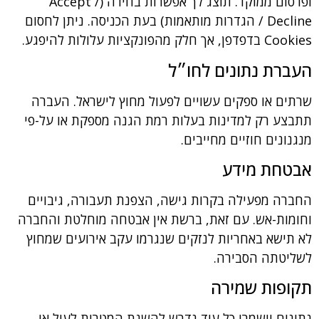
ופרסום ממוקד. תוצג לך אפשרות בחירה (Accept /
Decline / הגדרות מותאמות) בעת הכניסה. ניתן לחסום
נקציות עלולות להיפגע.
ת נתונים לחו״ל
 או ספקים עשויים לפעול מחוץ לישראל. העברה
 רק למדינות בעלות רמת הגנה מספקת או על-פי
נים חוזיים מחייבים.
חת מידע
 מפעילה בקרות גישה, הצפנת תעבורה, גיבויים
ת-אש. עם זאת, ברשת אין אבטחה מוחלטת והחברה
שא באחריות לנזקים שנגרמו עקב אירועים שמחוץ
תה הסבירה.
ות שמירה
ם יישמרו כל עוד נדרש להשגת המטרות לעיל או