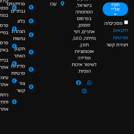
קידום
עכו
פרויקטים
חזרו
בישראל,
ממומן
אליי
נבחרים
המתמחה
»
בגוגל
בפרסום
בלוג
כים/ה
ממומן,
פרסום
ים
הצהרת
אתרים, דפי
בפייסבוק
יות
נחיתה, SEO,
נגישות
פרסום
רת קשר.
תוכן,
תקנון
באינסטגרם
אוטומציות
האתר
ומדידה
בניית
לשיפור איכות
מדיניות
אתרים
הפניות.
פרטיות
עיצוב
צור
אתרים
קשר
ניהול
ותחזוקת
אתרים