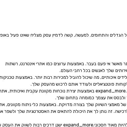
 הגדלים והתחומים. למעשה, קשה לדמיין עסק מצליח שאינו פעיל באופן
תר מאשר אי פעם בעבר. באמצעות ערוצים כמו אתרי אינטרנט, רשתות
שירותים שלך לאנשים בכל רחבי העולם.
ר לידים איכותיים, מה שיכול להוביל למכירות רבות יותר. באמצעות טכניקות
שיווק דיגיטלי יכול לעזור לך לבנות מותג חזק יותר.expand_more באמצעות יצירת נוכחות מקוונת עקבית ואיכותית,
ך ולבסס את עצמך כמומחה בתחום שלך.
ל מאמצי השיווק שלך בצורה מדויקת. באמצעות כלי ניתוח מקוונים, את
ת לרכישה. זה נותן לך את היכולת להתאים את האסטרטגיות שלך ולשפר א
יחסית לשיטות שיווק מסורתיות, שיווק דיגיטלי יכול להיות מאוד חסכוני.expand_more ישנן דרכים רבות לשווק א