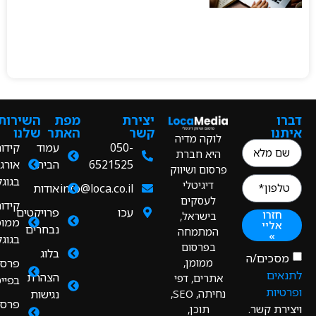
ו
יצירת
מפת
השירותים
ו
קשר
האתר
שלנו
לוקה מדיה
050-
עמוד
קידום
היא חברת
6521525
הבית
אורגני
פרסום ושיווק
בגוגל
דיגיטלי
info@loca.co.il
אודות
לעסקים
קידום
עכו
פרויקטים
חזרו
בישראל,
ממומן
אליי
נבחרים
המתמחה
»
בגוגל
בפרסום
בלוג
כים/ה
ממומן,
פרסום
ים
הצהרת
אתרים, דפי
בפייסבוק
יות
נחיתה, SEO,
נגישות
פרסום
רת קשר.
תוכן,